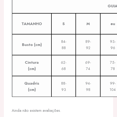
GUI
TAMANHO
S
M
eu
84-
89-
93-
Busto (cm)
88
92
96
Cintura
62-
69-
75-
(cm)
68
74
78
Quadris
88-
94-
99-
(cm)
93
98
104
Ainda não existem avaliações.