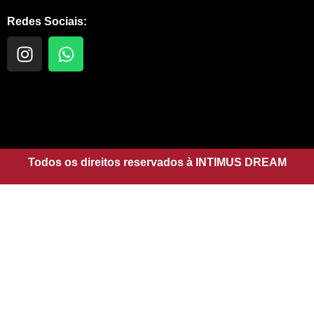
Redes Sociais:
I
W
n
h
s
a
t
t
a
s
g
a
r
p
a
Todos os direitos reservados à INTIMUS DREAM
p
m