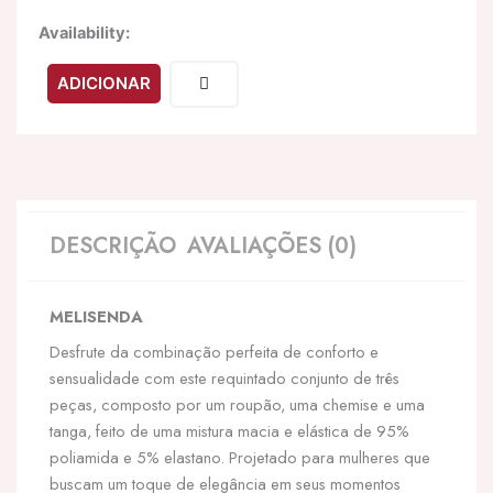
Quantidade
Availability:
de
LIVCO
ADICIONAR
CORSETTI
FASHION
-
MELISENDA
CF
1709
ROUPÃO
DESCRIÇÃO
AVALIAÇÕES (0)
DE
BANHO
+
MELISENDA
CAMISETA
+
Desfrute da combinação perfeita de conforto e
TANGA
sensualidade com este requintado conjunto de três
PRETO
peças, composto por um roupão, uma chemise e uma
S
tanga, feito de uma mistura macia e elástica de 95%
poliamida e 5% elastano. Projetado para mulheres que
buscam um toque de elegância em seus momentos