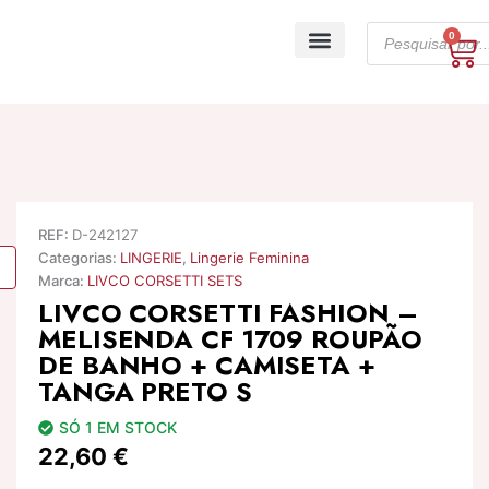
Skip
Products
to
0
Ca
search
content
A minha conta
REF:
D-242127
Categorias:
LINGERIE
,
Lingerie Feminina
Marca:
LIVCO CORSETTI SETS
LIVCO CORSETTI FASHION –
MELISENDA CF 1709 ROUPÃO
DE BANHO + CAMISETA +
TANGA PRETO S
SÓ 1 EM STOCK
22,60
€